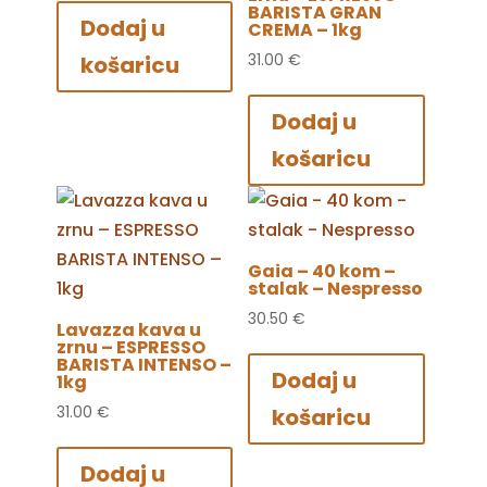
BARISTA GRAN
Dodaj u
CREMA – 1kg
31.00
€
košaricu
Dodaj u
košaricu
Gaia – 40 kom –
stalak – Nespresso
30.50
€
Lavazza kava u
zrnu – ESPRESSO
BARISTA INTENSO –
Dodaj u
1kg
31.00
€
košaricu
Dodaj u