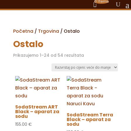
0 Items
Početna
/
Trgovina
/ Ostalo
Ostalo
Poredano
Prikazujemo 1–24 od 54 rezultata
po
cijeni:
od
visoke
do
niske
SodaStream ART
Black – aparat za
SodaStream Terra
sodu
Black – aparat za
sodu
155.00
€