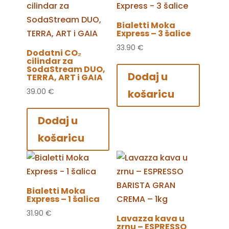
Bialetti Moka
Express – 3 šalice
33.90
€
Dodatni CO₂
cilindar za
SodaStream DUO,
Dodaj u
TERRA, ART i GAIA
39.00
€
košaricu
Dodaj u
košaricu
Bialetti Moka
Express – 1 šalica
31.90
€
Lavazza kava u
zrnu – ESPRESSO