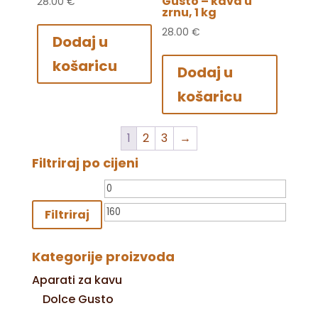
Gusto – kava u
28.00
€
zrnu, 1 kg
28.00
€
Dodaj u
košaricu
Dodaj u
košaricu
1
2
3
→
Filtriraj po cijeni
Min
Maks
cijena
cijena
Filtriraj
Kategorije proizvoda
Aparati za kavu
Dolce Gusto