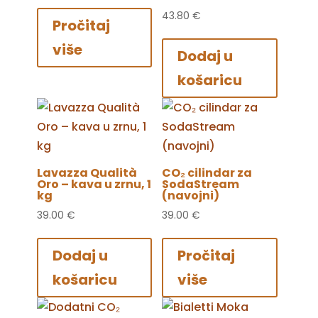
43.80
€
Pročitaj
više
Dodaj u
košaricu
Lavazza Qualità
CO₂ cilindar za
Oro – kava u zrnu, 1
SodaStream
kg
(navojni)
39.00
€
39.00
€
Dodaj u
Pročitaj
košaricu
više