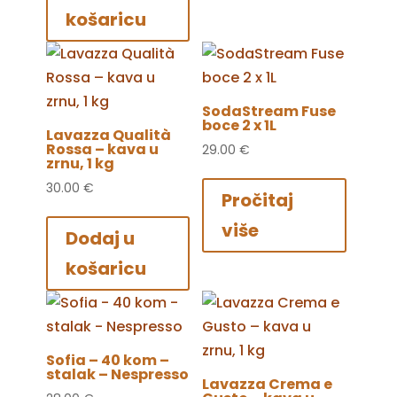
košaricu
SodaStream Fuse
boce 2 x 1L
Lavazza Qualità
Rossa – kava u
29.00
€
zrnu, 1 kg
30.00
€
Pročitaj
više
Dodaj u
košaricu
Sofia – 40 kom –
stalak – Nespresso
Lavazza Crema e