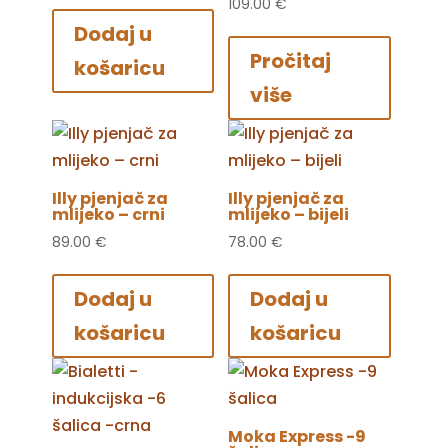
109.00
€
Dodaj u
Pročitaj
košaricu
više
Illy pjenjač za
Illy pjenjač za
mlijeko – crni
mlijeko – bijeli
89.00
€
78.00
€
Dodaj u
Dodaj u
košaricu
košaricu
Moka Express -9