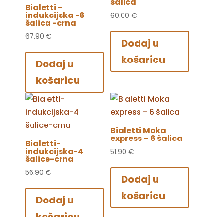
šalica
Bialetti -
indukcijska -6
60.00
€
šalica -crna
67.90
€
Dodaj u
košaricu
Dodaj u
košaricu
Bialetti Moka
express – 6 šalica
Bialetti-
indukcijska-4
51.90
€
šalice-crna
56.90
€
Dodaj u
košaricu
Dodaj u
košaricu