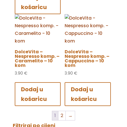
košaricu
DolceVita –
DolceVita –
Nespresso komp. –
Nespresso komp. –
Caramelito – 10
Cappuccino – 10
kom
kom
3.90
€
3.90
€
Dodaj u
Dodaj u
košaricu
košaricu
1
2
→
Filtriraj po cijeni