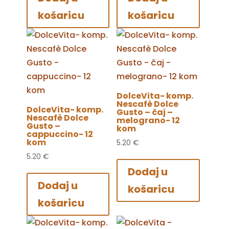
košaricu
košaricu
DolceVita- komp.
Nescafè Dolce
DolceVita- komp.
Gusto – čaj –
Nescafè Dolce
melograno- 12
Gusto –
kom
cappuccino- 12
kom
5.20
€
5.20
€
Dodaj u
Dodaj u
košaricu
košaricu