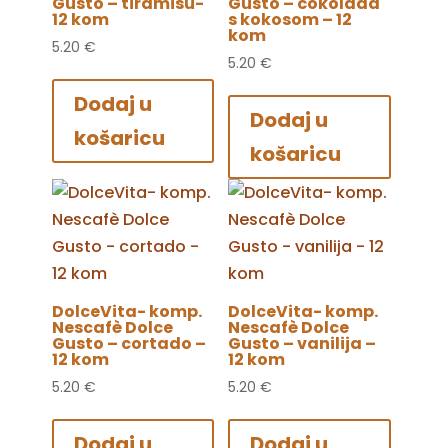
Gusto – tiramisu-
Gusto – čokolada
12 kom
s kokosom – 12
kom
5.20
€
5.20
€
Dodaj u
Dodaj u
košaricu
košaricu
DolceVita- komp.
DolceVita- komp.
Nescafè Dolce
Nescafè Dolce
Gusto – cortado –
Gusto – vanilija –
12 kom
12 kom
5.20
€
5.20
€
Dodaj u
Dodaj u