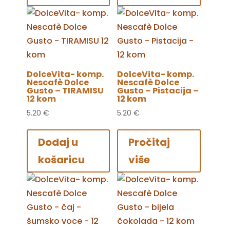
DolceVita- komp.
DolceVita- komp.
Nescafè Dolce
Nescafè Dolce
Gusto – TIRAMISU
Gusto – Pistacija –
12 kom
12 kom
5.20
€
5.20
€
Dodaj u
Pročitaj
košaricu
više