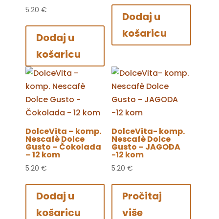
5.20
€
Dodaj u
košaricu
Dodaj u
košaricu
DolceVita – komp.
DolceVita- komp.
Nescafè Dolce
Nescafè Dolce
Gusto – Čokolada
Gusto – JAGODA
– 12 kom
-12 kom
5.20
€
5.20
€
Dodaj u
Pročitaj
košaricu
više