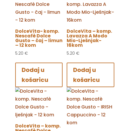
DolceVita- komp.
DolceVita – komp.
Nescafè Dolce
Lavazza A Modo
Gusto – čaj – limun
Mio-Lješnjak-
– 12 kom
16kom
5.20
€
5.20
€
Dodaj u
Dodaj u
košaricu
košaricu
DolceVita – komp.
Nescafè Dolce