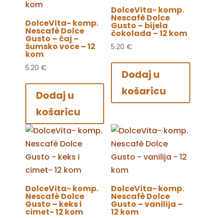
DolceVita- komp.
Nescafè Dolce
DolceVita- komp.
Gusto – bijela
Nescafè Dolce
čokolada – 12 kom
Gusto – čaj –
šumsko voce – 12
5.20
€
kom
5.20
€
Dodaj u
košaricu
Dodaj u
košaricu
DolceVita- komp.
DolceVita- komp.
Nescafè Dolce
Nescafè Dolce
Gusto – keks i
Gusto – vanilija –
cimet- 12 kom
12 kom