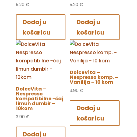
5.20
€
5.20
€
Dodaj u
Dodaj u
košaricu
košaricu
DolceVita –
Nespresso komp. –
Vanilija – 10 kom
DolceVita –
3.90
€
Nespresso
kompatibilne -čaj
limun dumbir –
Dodaj u
10kom
3.90
€
košaricu
Dodaj u