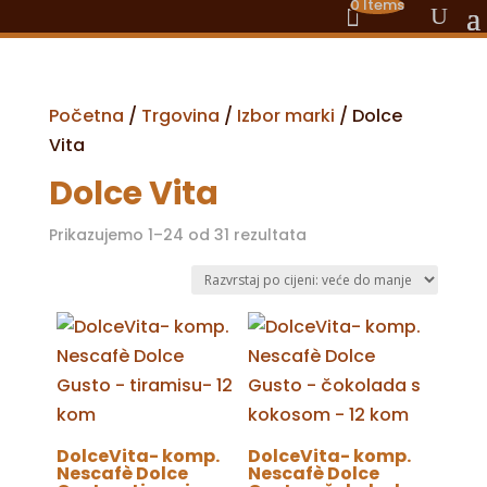
0 Items
Početna
/
Trgovina
/
Izbor marki
/ Dolce
Vita
Dolce Vita
Poredano
Prikazujemo 1–24 od 31 rezultata
po
cijeni:
od
visoke
do
niske
DolceVita- komp.
DolceVita- komp.
Nescafè Dolce
Nescafè Dolce